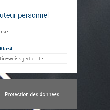
cuteur personnel
anke
005-41
siew-nitram@eknaz
Protection des données