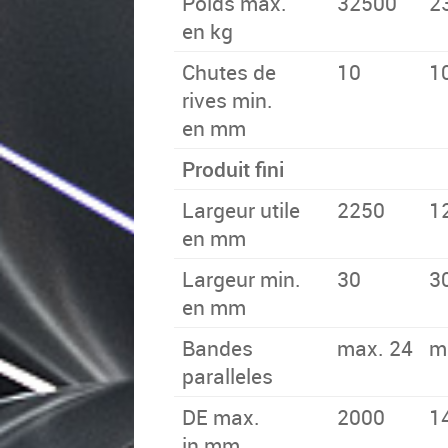
Poids max.
32500
2
en kg
Chutes de
10
1
rives min.
en mm
Produit fini
Largeur utile
2250
1
en mm
Largeur min.
30
3
en mm
Bandes
max. 24
m
paralleles
DE max.
2000
1
in mm