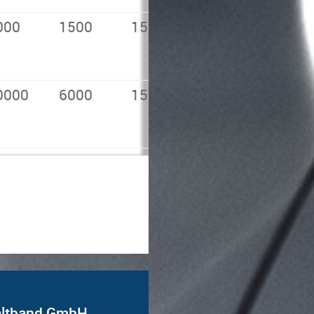
000
1500
1500
0000
6000
1500
Kaltband GmbH