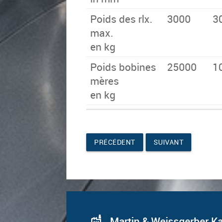
Poids des rlx.
3000
3
max.
en kg
Poids bobines
25000
1
mères
en kg
PRÉCÉDENT
SUIVANT
factory
Martin & Weissgerber 