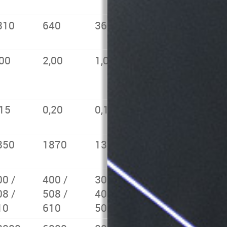
310
640
365
,00
2,00
1,00
,15
0,20
0,10
850
1870
1350
00 /
400 /
300 /
08 /
508 /
400 /
10
610
508