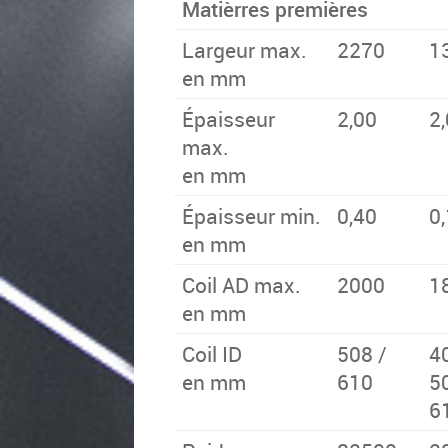
Matièrres premières
Largeur max.
2270
1
en mm
Épaisseur
2,00
2
max.
en mm
Épaisseur min.
0,40
0
en mm
Coil AD max.
2000
1
en mm
Coil ID
508 /
4
en mm
610
5
6