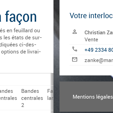
 façon
Votre interlo
tés en feuillard ou
person
Christian Z
s les états de sur­
Vente
n­di­quées ci-des­
call
+49 2334 8
op­tions de li­vrai­
mail
ed.rebregs
andes
Bandes
Faibles
Mentions légales
entrales
centrales
largeurs
2