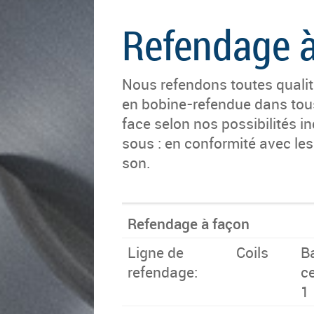
Refendage à
Nous re­fen­dons toutes qua­li­
en bo­bine-re­fen­due dans tou
face selon nos pos­si­bi­li­tés i
sous : en confor­mi­té avec les 
son.
Refendage à façon
Ligne de
Coils
B
refendage:
c
1