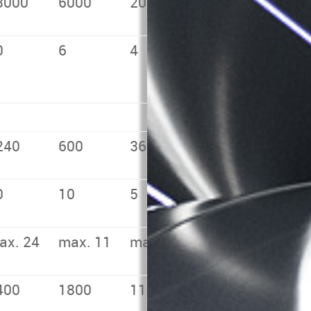
3000
6000
2000
0
6
4
240
600
360
0
10
5
ax. 24
max. 11
max. 13
400
1800
1150