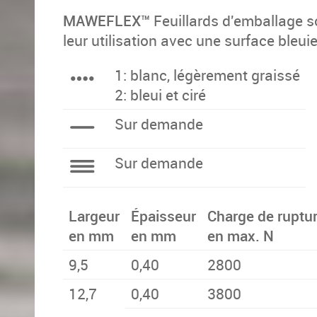
MAWEFLEX™
Feuil­lards d'emballage s
leur utilisa­tion avec une surface bleu
1: blanc, lé­gè­re­ment grais­sé
2: bleui et ciré
Sur demande
Sur demande
Largeur
Épaisseur
Charge de ruptu
en mm
en mm
en max. N
9,5
0,40
2800
12,7
0,40
3800