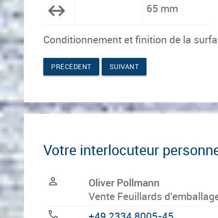
65 mm
Condi­tion­ne­ment et fi­ni­tion de la sur
PRÉCÉDENT
SUIVANT
Votre interlocuteur personne
person
Oliver Pollmann
Vente Feuillards d'emballag
call
+49 2334 8005-45