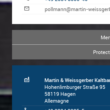
mail
ed.rebregssiew-nitram@nna
Men
Protec
factory
Martin & Weissgerber Kalt
Hohenlimburger Straße 95
58119 Hagen
Al­le­magne