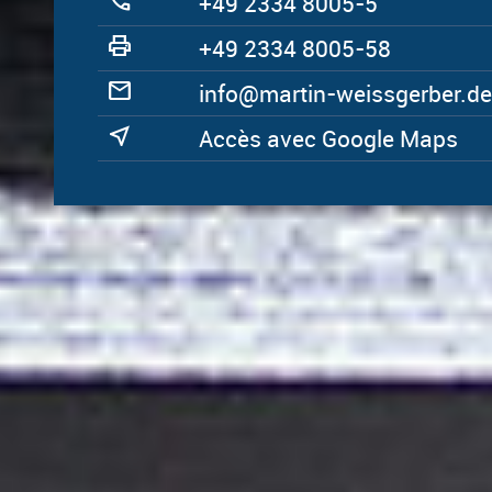
call
+49 2334 8005-5
print
+49 2334 8005-58
mail
ed.rebregssiew-nitram@ofni
near_me
Accès avec Google Maps